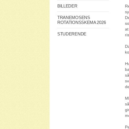
BILLEDER
Re
sy
TRANEMOSENS
De
ROTATIONSSKEMA 2026
so
at
STUDERENDE
ri
Da
k
Hv
ba
så
sv
de
Mh
så
gi
me
Pe