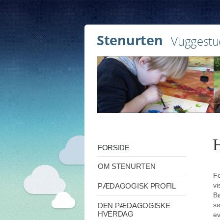
Stenurten
Vuggestu
FORSIDE
OM STENURTEN
Fo
vi
PÆDAGOGISK PROFIL
Bø
sø
DEN PÆDAGOGISKE
HVERDAG
ev