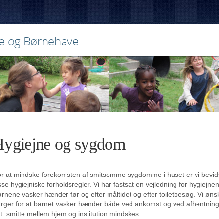
e og Børnehave
Hygiejne og sygdom
r at mindske forekomsten af smitsomme sygdomme i huset er vi bevids
sse hygiejniske forholdsregler. Vi har fastsat en vejledning for hygiejn
rnene vasker hænder før og efter måltidet og efter toiletbesøg. Vi øns
rger for at barnet vasker hænder både ved ankomst og ved afhentning i
t. smitte mellem hjem og institution mindskes.