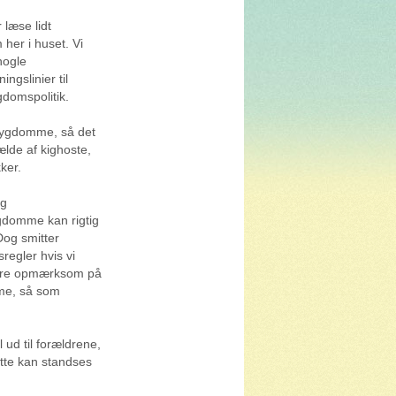
 læse lidt
her i huset. Vi
nogle
ngslinier til
gdomspolitik.
esygdomme, så det
fælde af kighoste,
ker.
og
gdomme kan rigtig
Dog smitter
regler hvis vi
 være opmærksom på
me, så som
 ud til forældrene,
tte kan standses