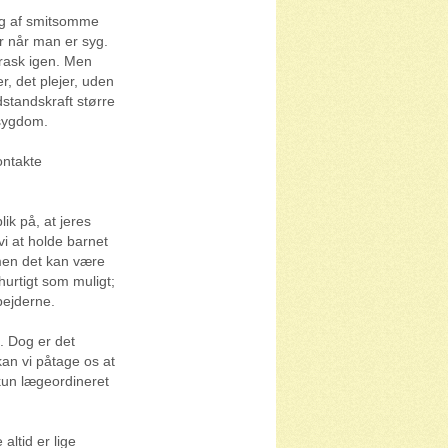
ing af smitsomme
r når man er syg.
 rask igen. Men
r, det plejer, uden
standskraft større
 sygdom.
ontakte
lik på, at jeres
i at holde barnet
men det kan være
 hurtigt som muligt;
bejderne.
e. Dog er det
an vi påtage os at
 kun lægeordineret
altid er lige