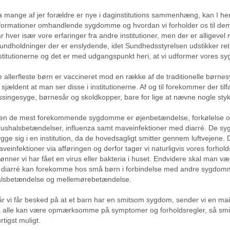
 mange af jer forældre er nye i daginstitutions sammenhæng, kan I her
formationer omhandlende sygdomme og hvordan vi forholder os til dem 
r hver især vore erfaringer fra andre institutioner, men der er alligevel 
undholdninger der er enslydende, idet Sundhedsstyrelsen udstikker retni
stitutionerne og det er med udgangspunkt heri, at vi udformer vores sy
 allerfleste børn er vaccineret mod en række af de traditionelle børn
 sjældent at man ser disse i institutionerne. Af og til forekommer der til
ssingesyge, børnesår og skoldkopper, bare for lige at nævne nogle styk
en de mest forekommende sygdomme er øjenbetændelse, forkølelse 
rushalsbetændelser, influenza samt maveinfektioner med diarré. De sy
gge sig i en institution, da de hovedsagligt smitter gennem luftvejene. 
veinfektioner via afføringen og derfor tager vi naturligvis vores forholds
ønner vi har fået en virus eller bakteria i huset. Endvidere skal man
 diarré kan forekomme hos små børn i forbindelse med andre sygdom
alsbetændelse og mellemørebetændelse.
r vi får besked på at et barn har en smitsom sygdom, sender vi en mail
 alle kan være opmærksomme på symptomer og forholdsregler, så smi
rtigst muligt.