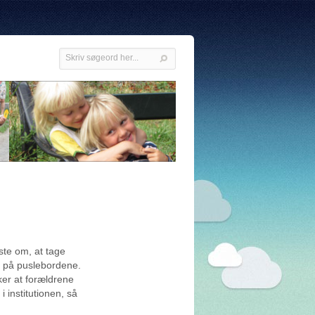
te om, at tage
en på puslebordene.
ker at forældrene
 institutionen, så