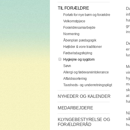
TIL FORÆLDRE
Da
in
Forløb for nye børn og forældre
ha
Velkomstpjece
gr
Forældresamarbejde
in
Normering
Åbenplan pædagogik
De
Højtider & vore traditioner
er
Fødselsdagsfejring
lu
Hygiejne og sygdom
Søvn
M
vi
Allergi og fødevareintolerance
hy
Affaldssortering
ma
Tavsheds- og underretningspligt
sk
at
NYHEDER OG KALENDER
h
MEDARBEJDERE
Nå
så
KLYNGEBESTYRELSE OG
FORÆLDRERÅD
hu