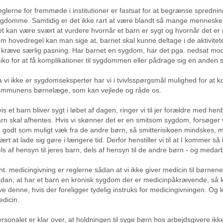
glerne for fremmøde i institutioner er fastsat for at begrænse spredn
gdomme. Samtidig er det ikke rart at være blandt så mange menneske
t kan være svært at vurdere hvornår et barn er sygt og hvornår det er
m hovedregel kan man sige at, barnet skal kunne deltage i de aktivitete
 kræve særlig pasning. Har barnet en sygdom, har det pga. nedsat mod
siko for at få komplikationer til sygdommen eller pådrage sig en anden
 vi ikke er sygdomseksperter har vi i tvivlsspørgsmål mulighed for at k
ommunens børnelæge, som kan vejlede og råde os.
is et barn bliver sygt i løbet af dagen, ringer vi til jer forældre med henb
rn skal afhentes. Hvis vi skønner det er en smitsom sygdom, forsøger v
 godt som muligt væk fra de andre børn, så smitterisikoen mindskes, 
ært at lade sig gøre i længere tid. Derfor henstiller vi til at I kommer så
ls af hensyn til jeres barn, dels af hensyn til de andre børn - og medar
t. medicingivning er reglerne sådan at vi ikke giver medicin til børnen
dan, at har et barn en kronisk sygdom der er medicinpåkrævende, så k
ve denne, hvis der foreligger tydelig instruks for medicingivningen. Og
dicin.
rsonalet er klar over, at holdningen til syge børn hos arbejdsgivere ikke 