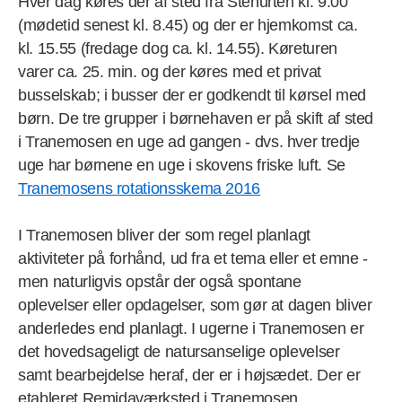
Hver dag køres der af sted fra Stenurten kl. 9.00
(mødetid senest kl. 8.45) og der er hjemkomst ca.
kl. 15.55 (fredage dog ca. kl. 14.55). Køreturen
varer ca. 25. min. og der køres med et privat
busselskab; i busser der er godkendt til kørsel med
børn. De tre grupper i børnehaven er på skift af sted
i Tranemosen en uge ad gangen - dvs. hver tredje
uge har børnene en uge i skovens friske luft. Se
Tranemosens rotationsskema 2016
I Tranemosen bliver der som regel planlagt
aktiviteter på forhånd, ud fra et tema eller et emne -
men naturligvis opstår der også spontane
oplevelser eller opdagelser, som gør at dagen bliver
anderledes end planlagt. I ugerne i Tranemosen er
det hovedsageligt de natursanselige oplevelser
samt bearbejdelse heraf, der er i højsædet. Der er
etableret Remidaværksted i Tranemosen.